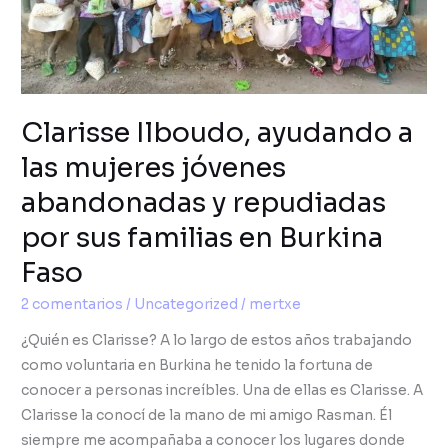
y
repudiadas
por
sus
familias
Clarisse Ilboudo, ayudando a
en
Burkina
las mujeres jóvenes
Faso
abandonadas y repudiadas
por sus familias en Burkina
Faso
2 comentarios
/
Uncategorized
/
mertxe
¿Quién es Clarisse? A lo largo de estos años trabajando
como voluntaria en Burkina he tenido la fortuna de
conocer a personas increíbles. Una de ellas es Clarisse. A
Clarisse la conocí de la mano de mi amigo Rasman. Él
siempre me acompañaba a conocer los lugares donde