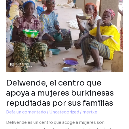
centro
que
apoya
a
mujeres
burkinesas
repudiadas
por
sus
familias
Delwende, el centro que
apoya a mujeres burkinesas
repudiadas por sus familias
Deja un comentario
/
Uncategorized
/
mertxe
Delwende es un centro que acoge a mujeres son