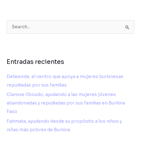
B
u
s
c
Entradas recientes
a
r
Delwende, el centro que apoya a mujeres burkinesas
p
repudiadas por sus familias
o
Clarisse Ilboudo, ayudando a las mujeres jóvenes
r
abandonadas y repudiadas por sus familias en Burkina
:
Faso
Fatimata, ayudando desde su propósito a los niños y
niñas más pobres de Burkina